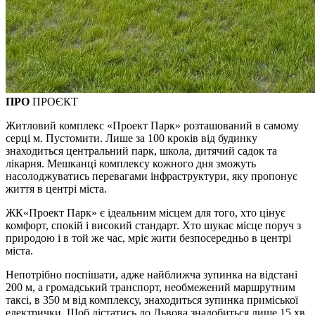
ПРО
ПРОЄКТ
Житловий комплекс «Проект Парк» розташований в самому
серці м. Пустомити. Лише за 100 кроків від будинку
знаходиться центральний парк, школа, дитячий садок та
лікарня. Мешканці комплексу кожного дня зможуть
насолоджуватись перевагами інфраструктури, яку пропонує
життя в центрі міста.
ЖК«Проект Парк» є ідеальним місцем для того, хто цінує
комфорт, спокій і високий стандарт. Хто шукає місце поруч з
природою і в той же час, мріє жити безпосередньо в центрі
міста.
Непотрібно поспішати, адже найближча зупинка на відстані
200 м, а громадський транспорт, необмежений маршрутним
таксі, в 350 м від комплексу, знаходиться зупинка приміської
електрички. Щоб дістатись до Львова знадобиться лише 15 хв.